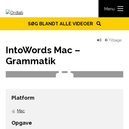
Spring til indhold
Menu
SØG BLANDT ALLE VIDEOER
Tilbage
IntoWords Mac –
Grammatik
Platform
Mac
Opgave