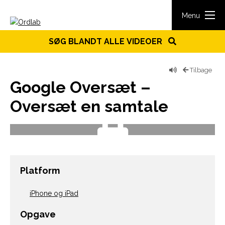
Spring til indhold
Menu
SØG BLANDT ALLE VIDEOER
Tilbage
Google Oversæt –
Oversæt en samtale
Platform
iPhone og iPad
Opgave