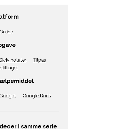
latform
Online
pgave
Skriv notater
,
Tilpas
stillinger
jælpemiddel
Google
,
Google Docs
ideoer i samme serie