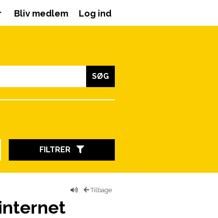
r
Bliv medlem
Log ind
SØG
FILTRER
Tilbage
internet