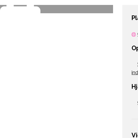
P
O
ind
H
V