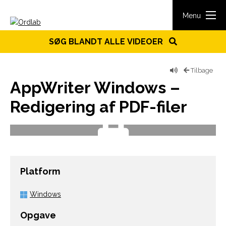
Spring til indhold
Menu
SØG BLANDT ALLE VIDEOER
Tilbage
AppWriter Windows –
Redigering af PDF-filer
Platform
Windows
Opgave