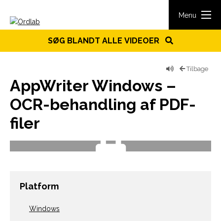
Spring til indhold
Menu
SØG BLANDT ALLE VIDEOER
Tilbage
AppWriter Windows –
OCR-behandling af PDF-
filer
Platform
Windows