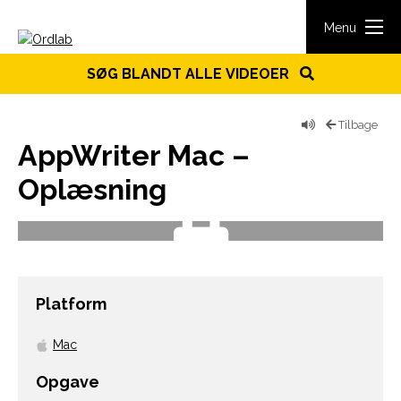
Spring til indhold
Menu
SØG BLANDT ALLE VIDEOER
Tilbage
AppWriter Mac –
Oplæsning
Platform
Mac
Opgave