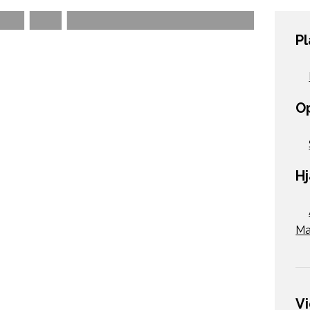
P
O
H
M
V