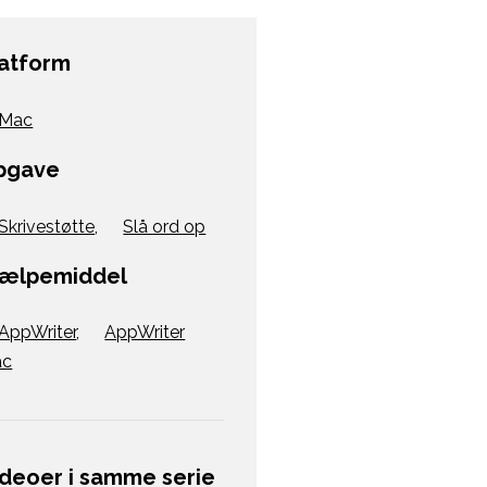
latform
Mac
pgave
Skrivestøtte
,
Slå ord op
jælpemiddel
AppWriter
,
AppWriter
ac
ideoer i samme serie