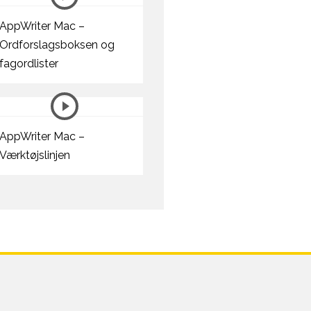
AppWriter Mac –
Ordforslagsboksen og
fagordlister
AppWriter Mac –
Værktøjslinjen