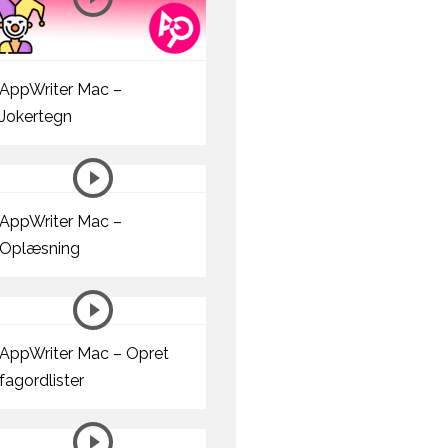
AppWriter Mac –
Jokertegn
AppWriter Mac –
Oplæsning
AppWriter Mac – Opret
fagordlister