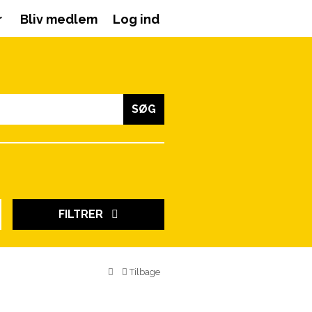
r
Bliv medlem
Log ind
SØG
FILTRER
Tilbage