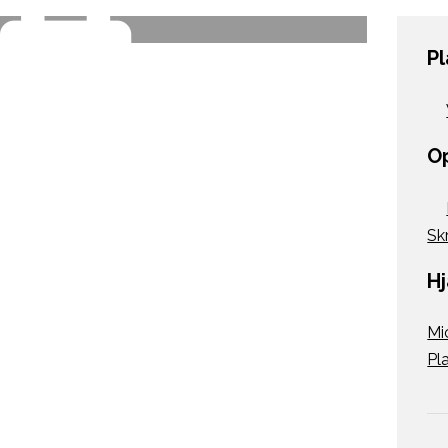
P
O
Sk
H
Mi
Pl