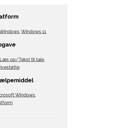
latform
Windows
,
Windows 11
pgave
Læs op/Tekst til tale
,
rivestøtte
jælpemiddel
crosoft Windows
,
atform