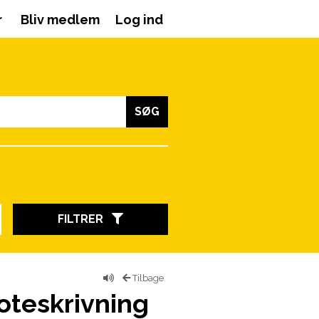
r
Bliv medlem
Log ind
SØG
FILTRER
Tilbage
oteskrivning