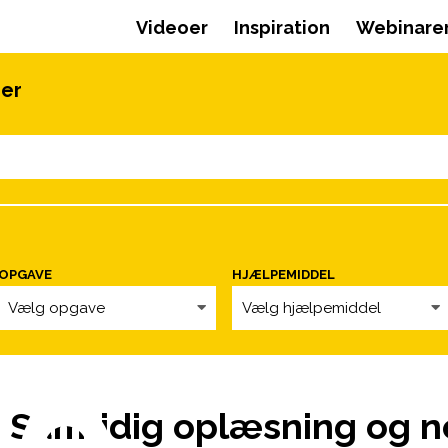
Videoer
Inspiration
Webinare
oer
OPGAVE
HJÆLPEMIDDEL
Vælg opgave
Vælg hjælpemiddel
 Samtidig oplæsning og n