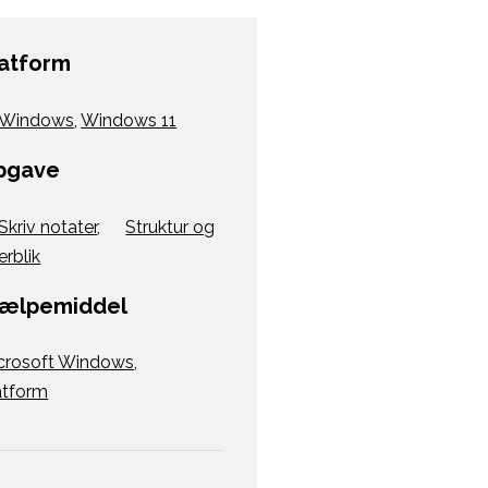
latform
Windows
,
Windows 11
pgave
Skriv notater
,
Struktur og
erblik
jælpemiddel
crosoft Windows
,
atform