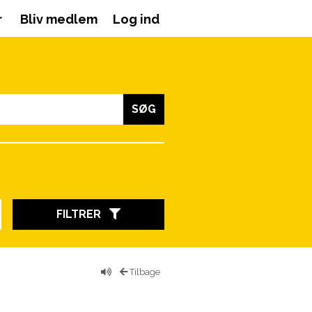
r
Bliv medlem
Log ind
SØG
FILTRER
Tilbage