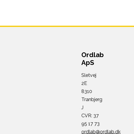
Ordlab
ApS
Sletvej
2E
8310
Tranbjerg
J
CVR: 37
95 17 73
ordlab@ordlab.dk