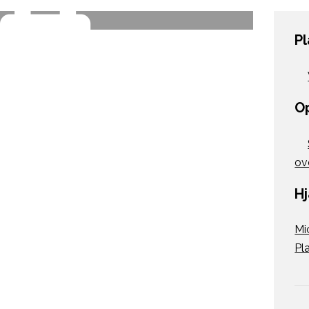
P
O
ov
H
Mi
Pl