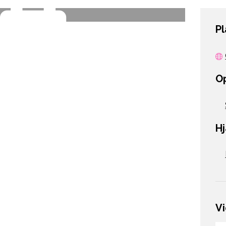
P
O
H
V