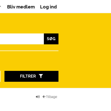
r
Bliv medlem
Log ind
SØG
FILTRER
Tilbage