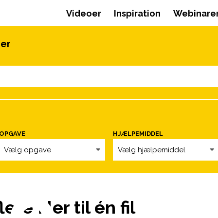
Videoer
Inspiration
Webinare
oer
OPGAVE
HJÆLPEMIDDEL
Vælg opgave
Vælg hjælpemiddel
re filer til én fil