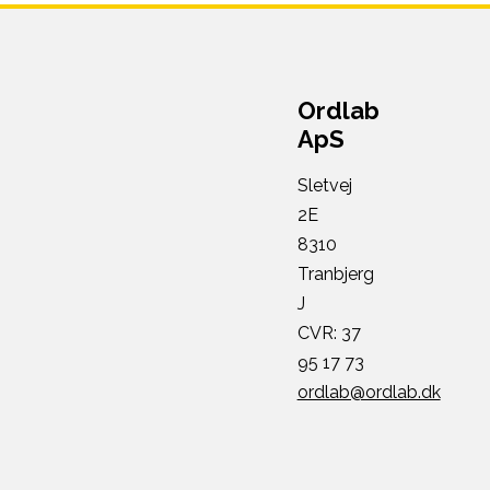
Ordlab
ApS
Sletvej
2E
8310
Tranbjerg
J
CVR: 37
95 17 73
ordlab@ordlab.dk