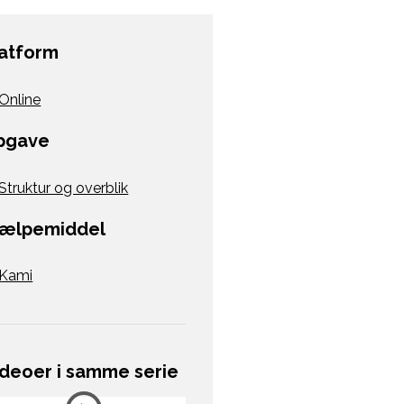
latform
Online
pgave
Struktur og overblik
jælpemiddel
Kami
ideoer i samme serie