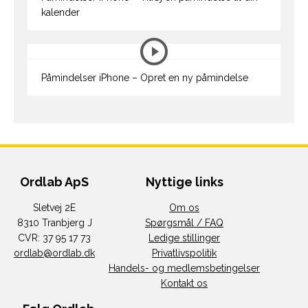
kalender
Påmindelser iPhone – Opret en ny påmindelse
Ordlab ApS
Nyttige links
Sletvej 2E
Om os
8310 Tranbjerg J
Spørgsmål / FAQ
CVR: 37 95 17 73
Ledige stillinger
ordlab@ordlab.dk
Privatlivspolitik
Handels- og medlemsbetingelser
Kontakt os