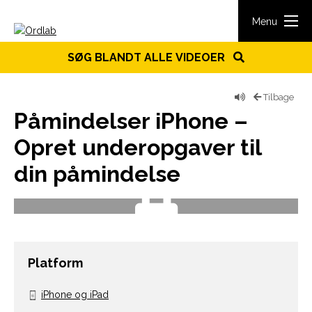
Spring til indhold
Menu
SØG BLANDT ALLE VIDEOER
Tilbage
Påmindelser iPhone –
Opret underopgaver til
din påmindelse
Platform
iPhone og iPad