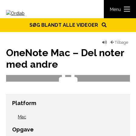
Spring til indhold
Menu
SØG BLANDT ALLE VIDEOER
Tilbage
OneNote Mac – Del noter
med andre
Platform
Mac
Opgave