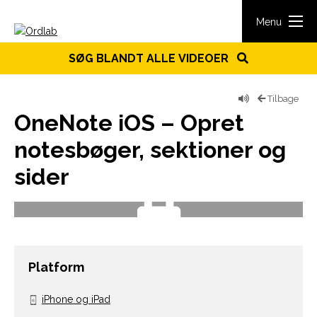
Spring til indhold
Menu
SØG BLANDT ALLE VIDEOER
Tilbage
OneNote iOS – Opret
notesbøger, sektioner og
sider
Platform
iPhone og iPad