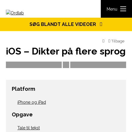
Spring til indhold
Menu
SØG BLANDT ALLE VIDEOER
Tilbage
iOS – Dikter på flere sprog
Platform
iPhone og iPad
Opgave
Tale til tekst