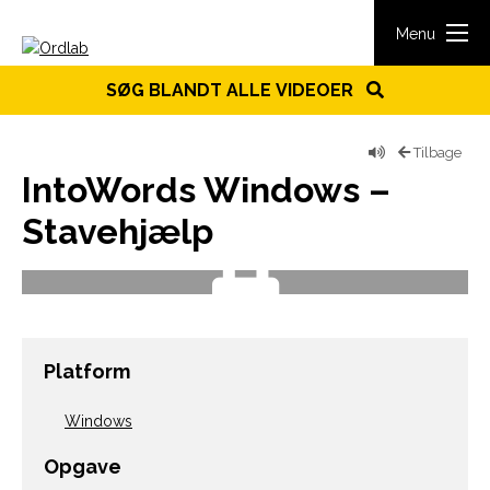
Spring til indhold
Menu
SØG BLANDT ALLE VIDEOER
Tilbage
IntoWords Windows –
Stavehjælp
Platform
Windows
Opgave