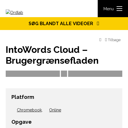
Spring til indhold
Menu
SØG BLANDT ALLE VIDEOER
Tilbage
IntoWords Cloud –
Brugergrænsefladen
Platform
Chromebook
,
Online
Opgave