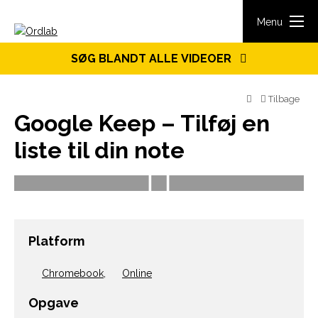
Spring til indhold
Menu
SØG BLANDT ALLE VIDEOER
Tilbage
Google Keep – Tilføj en
liste til din note
Platform
Chromebook
,
Online
Opgave