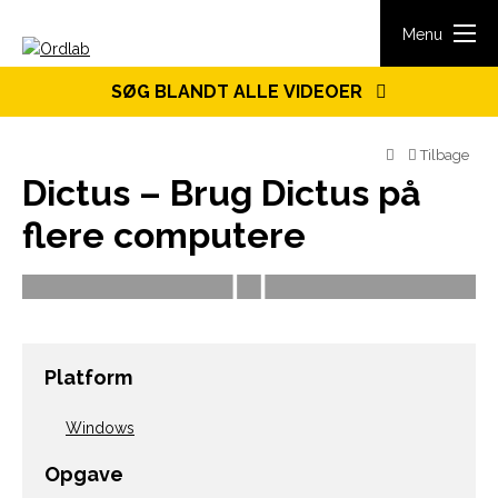
Spring til indhold
Menu
SØG BLANDT ALLE VIDEOER
Tilbage
Dictus – Brug Dictus på
flere computere
Platform
Windows
Opgave