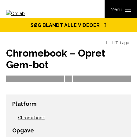
Spring til indhold
Menu
SØG BLANDT ALLE VIDEOER
Tilbage
Chromebook – Opret
Gem-bot
Platform
Chromebook
Opgave