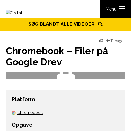
Spring til indhold
Menu
SØG BLANDT ALLE VIDEOER
Tilbage
Chromebook – Filer på
Google Drev
Platform
Chromebook
Opgave