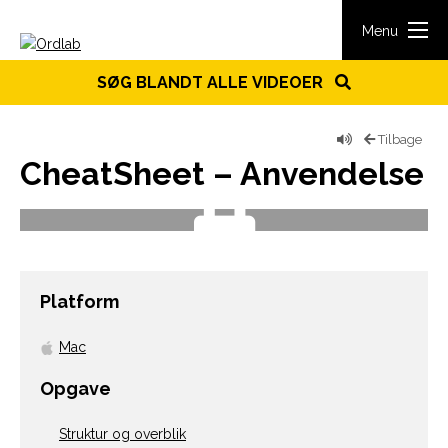
Spring til indhold
Menu
SØG BLANDT ALLE VIDEOER
Tilbage
CheatSheet – Anvendelse
Platform
Mac
Opgave
Struktur og overblik