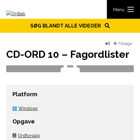
Spring til indhold
Menu
SØG BLANDT ALLE VIDEOER
Tilbage
CD-ORD 10 – Fagordlister
Platform
Windows
Opgave
Ordforslag