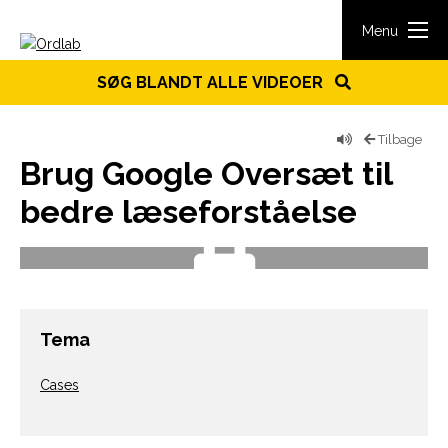
Spring til indhold
Menu
SØG BLANDT ALLE VIDEOER
Tilbage
Brug Google Oversæt til
bedre læseforståelse
Tema
Cases