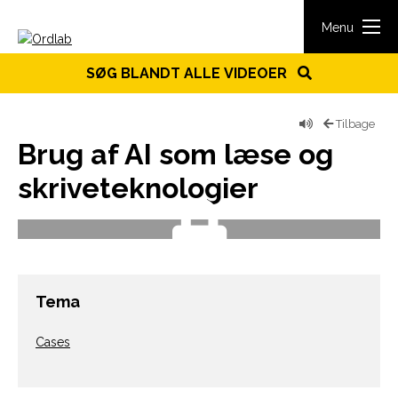
Spring til indhold
Menu
SØG BLANDT ALLE VIDEOER
Tilbage
Brug af AI som læse og
skriveteknologier
Tema
Cases