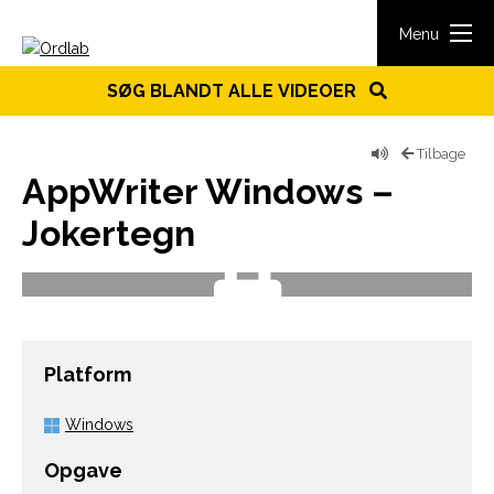
Spring til indhold
Menu
SØG BLANDT ALLE VIDEOER
Tilbage
AppWriter Windows –
Jokertegn
Platform
Windows
Opgave