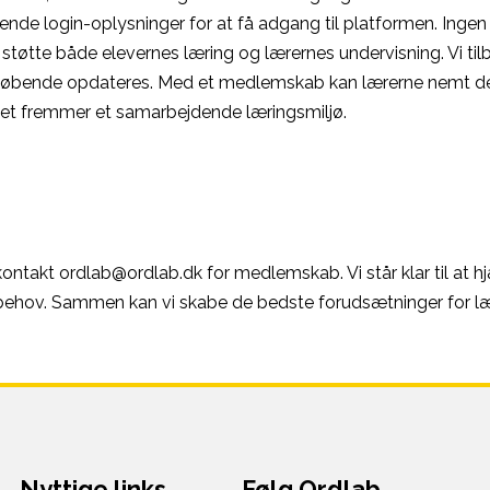
erende login-oplysninger for at få adgang til platformen. Ingen
støtte både elevernes læring og lærernes undervisning. Vi tilby
m løbende opdateres. Med et medlemskab kan lærerne nemt de
ket fremmer et samarbejdende læringsmiljø.
ontakt ordlab@ordlab.dk for medlemskab. Vi står klar til at h
 behov. Sammen kan vi skabe de bedste forudsætninger for læ
Nyttige links
Følg Ordlab