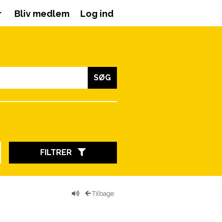
r
Bliv medlem
Log ind
SØG
FILTRER
Tilbage