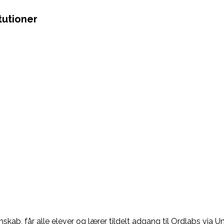
itutioner
ab, får alle elever og lærer tildelt adgang til Ordlabs via Un