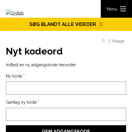
Spring til indhold
Menu
SØG BLANDT ALLE VIDEOER
Tilbage
Nyt kodeord
Indtast en ny adgangskode herunder
Ny kode
*
Gentag ny kode
*