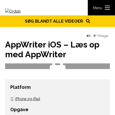
Spring til indhold
Menu
SØG BLANDT ALLE VIDEOER
Tilbage
AppWriter iOS – Læs op
med AppWriter
Platform
iPhone og iPad
Opgave