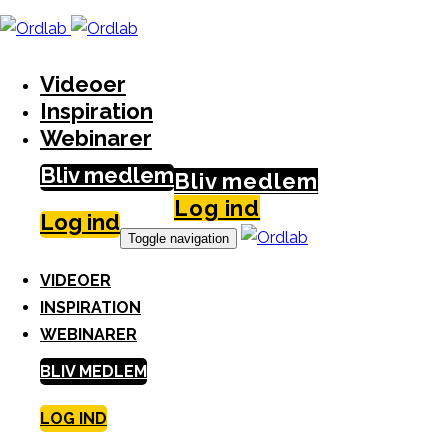
Skip
S
links
k
i
Videoer
p
Inspiration
t
Webinarer
o
Bliv medlem
c
Bliv medlem
o
Log ind
Log ind
n
Toggle navigation
t
VIDEOER
e
INSPIRATION
n
WEBINARER
t
BLIV MEDLEM
LOG IND