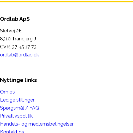
Ordlab ApS
Sletvej 2E
8310 Tranbjerg J
CVR: 37 95 17 73
ordlab@ordlab.dk
Nyttinge links
Om os
Ledige stillinger
Spørgsmål / FAQ
Privatlivspolitik
Handels- og medlemsbetingelser
Kontakt os